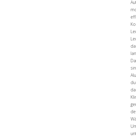
Au
mo
ef
Ko
Le
Le
da
la
Da
si
Al
du
da
Kl
ge
de
Wä
Um
un