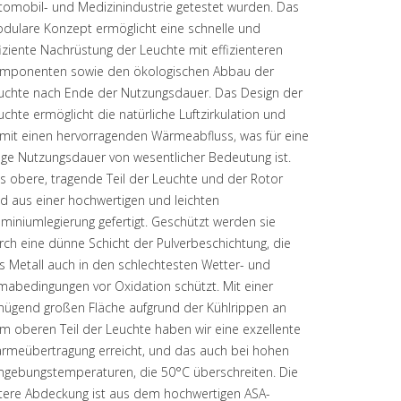
tomobil- und Medizinindustrie getestet wurden. Das
dulare Konzept ermöglicht eine schnelle und
fiziente Nachrüstung der Leuchte mit effizienteren
mponenten sowie den ökologischen Abbau der
uchte nach Ende der Nutzungsdauer. Das Design der
uchte ermöglicht die natürliche Luftzirkulation und
mit einen hervorragenden Wärmeabfluss, was für eine
nge Nutzungsdauer von wesentlicher Bedeutung ist.
s obere, tragende Teil der Leuchte und der Rotor
nd aus einer hochwertigen und leichten
uminiumlegierung gefertigt. Geschützt werden sie
rch eine dünne Schicht der Pulverbeschichtung, die
s Metall auch in den schlechtesten Wetter- und
imabedingungen vor Oxidation schützt. Mit einer
nügend großen Fläche aufgrund der Kühlrippen an
m oberen Teil der Leuchte haben wir eine exzellente
rmeübertragung erreicht, und das auch bei hohen
gebungstemperaturen, die 50°C überschreiten. Die
tere Abdeckung ist aus dem hochwertigen ASA-