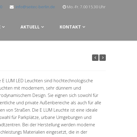
30
info@seitec-berlin.de
Mo.-Fr. 7.00 15.30 Uhr
E
AKTUELL
KONTAKT
e E LUM LED Leuchten sind hochtechnologische
uchten mit modernem, sehr dünnem und
rodynamischem Design. Sie eignen sich sowohl für
fentliche und private Außenbereiche als auch für alle
ten von Straßen. Die E LUM Leuchte ist eine ideale
swahl für Parkplätze, urbane Umgebungen und
adtzentren. Bei der Herstellung werden moderne
chleistungs Materialien eingesetzt, die in der