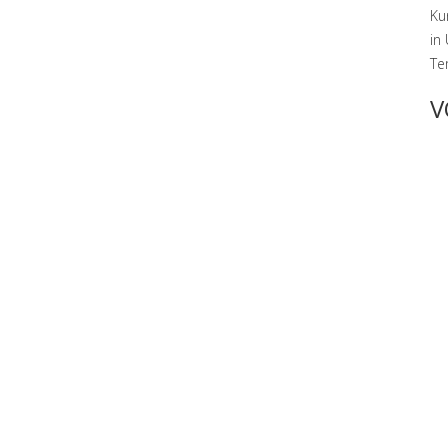
Ku
in
Te
V