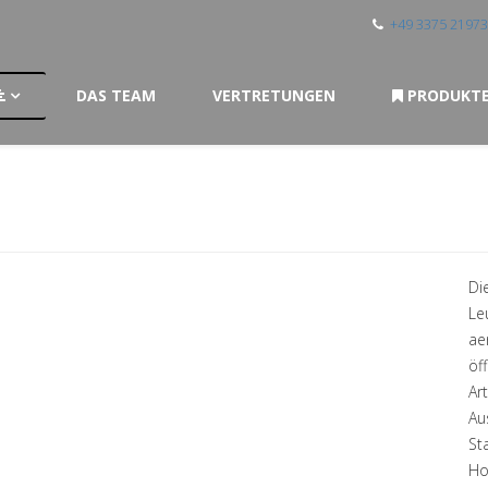
+49 3375 2197
DAS TEAM
VERTRETUNGEN
PRODUKT
Di
Le
ae
öf
Ar
Au
St
Ho